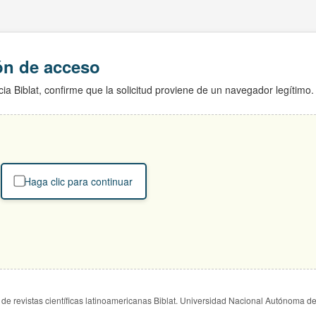
ión de acceso
ia Biblat, confirme que la solicitud proviene de un navegador legítimo.
Haga clic para continuar
de revistas científicas latinoamericanas Biblat. Universidad Nacional Autónoma d