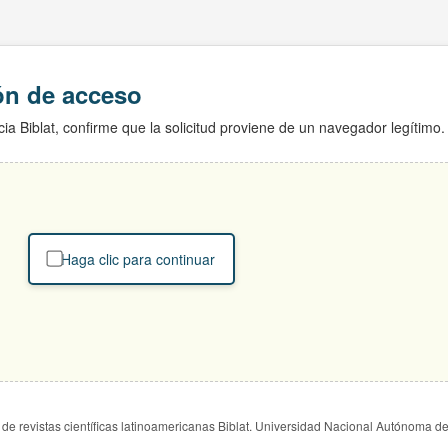
ión de acceso
ia Biblat, confirme que la solicitud proviene de un navegador legítimo.
Haga clic para continuar
de revistas científicas latinoamericanas Biblat. Universidad Nacional Autónoma d