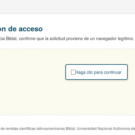
ión de acceso
ia Biblat, confirme que la solicitud proviene de un navegador legítimo.
Haga clic para continuar
de revistas científicas latinoamericanas Biblat. Universidad Nacional Autónoma d