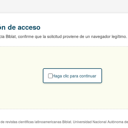
ión de acceso
ia Biblat, confirme que la solicitud proviene de un navegador legítimo.
Haga clic para continuar
de revistas científicas latinoamericanas Biblat. Universidad Nacional Autónoma d