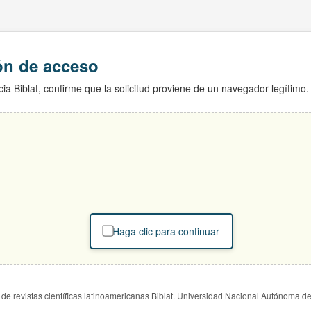
ión de acceso
ia Biblat, confirme que la solicitud proviene de un navegador legítimo.
Haga clic para continuar
de revistas científicas latinoamericanas Biblat. Universidad Nacional Autónoma d