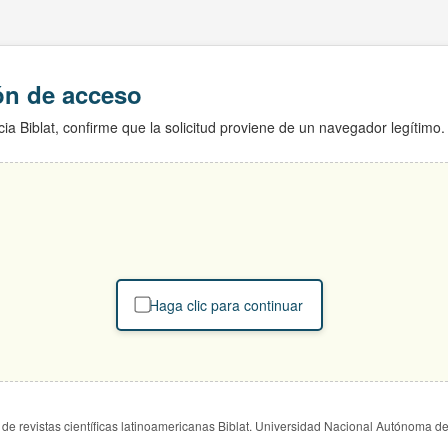
ión de acceso
ia Biblat, confirme que la solicitud proviene de un navegador legítimo.
Haga clic para continuar
de revistas científicas latinoamericanas Biblat. Universidad Nacional Autónoma d