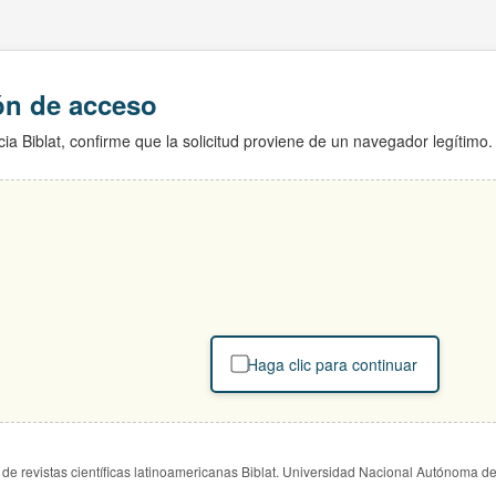
ión de acceso
ia Biblat, confirme que la solicitud proviene de un navegador legítimo.
Haga clic para continuar
de revistas científicas latinoamericanas Biblat. Universidad Nacional Autónoma d