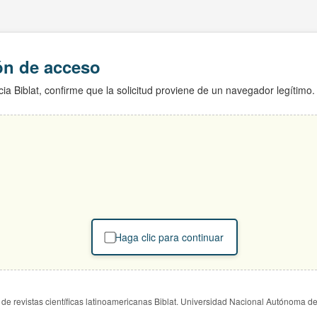
ión de acceso
ia Biblat, confirme que la solicitud proviene de un navegador legítimo.
Haga clic para continuar
de revistas científicas latinoamericanas Biblat. Universidad Nacional Autónoma d