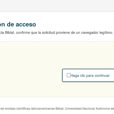
ión de acceso
ia Biblat, confirme que la solicitud proviene de un navegador legítimo.
Haga clic para continuar
de revistas científicas latinoamericanas Biblat. Universidad Nacional Autónoma d