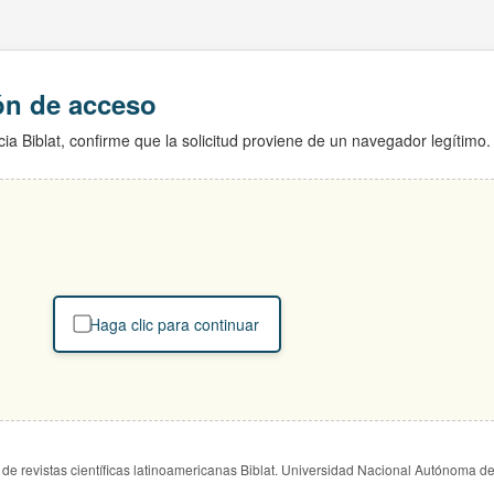
ión de acceso
ia Biblat, confirme que la solicitud proviene de un navegador legítimo.
Haga clic para continuar
de revistas científicas latinoamericanas Biblat. Universidad Nacional Autónoma d