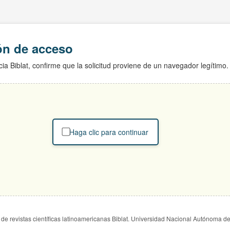
ión de acceso
ia Biblat, confirme que la solicitud proviene de un navegador legítimo.
Haga clic para continuar
de revistas científicas latinoamericanas Biblat. Universidad Nacional Autónoma d