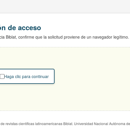
ión de acceso
ia Biblat, confirme que la solicitud proviene de un navegador legítimo.
Haga clic para continuar
de revistas científicas latinoamericanas Biblat. Universidad Nacional Autónoma d