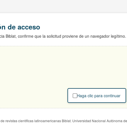
ión de acceso
ia Biblat, confirme que la solicitud proviene de un navegador legítimo.
Haga clic para continuar
de revistas científicas latinoamericanas Biblat. Universidad Nacional Autónoma d