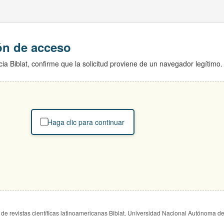
ión de acceso
ia Biblat, confirme que la solicitud proviene de un navegador legítimo.
Haga clic para continuar
de revistas científicas latinoamericanas Biblat. Universidad Nacional Autónoma d