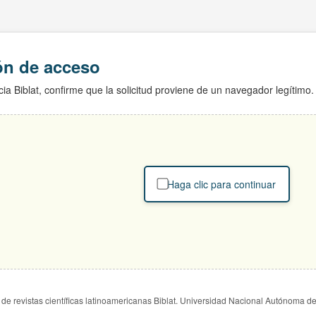
ión de acceso
ia Biblat, confirme que la solicitud proviene de un navegador legítimo.
Haga clic para continuar
de revistas científicas latinoamericanas Biblat. Universidad Nacional Autónoma d