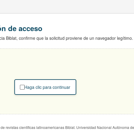
ión de acceso
ia Biblat, confirme que la solicitud proviene de un navegador legítimo.
Haga clic para continuar
de revistas científicas latinoamericanas Biblat. Universidad Nacional Autónoma d