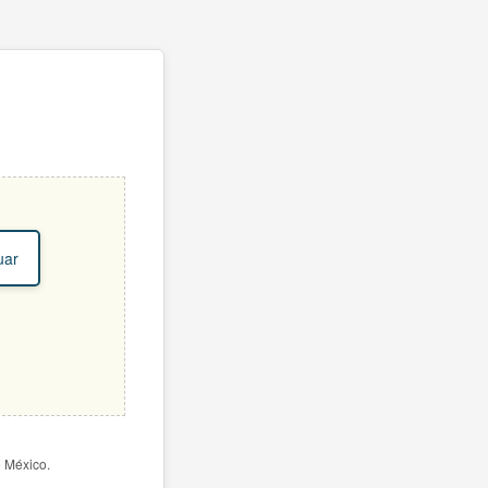
uar
e México.