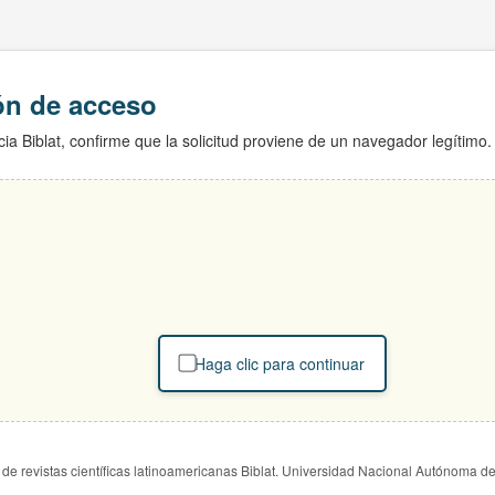
ión de acceso
ia Biblat, confirme que la solicitud proviene de un navegador legítimo.
Haga clic para continuar
de revistas científicas latinoamericanas Biblat. Universidad Nacional Autónoma d