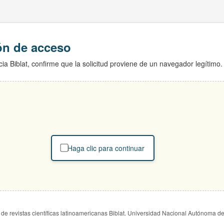
ión de acceso
ia Biblat, confirme que la solicitud proviene de un navegador legítimo.
Haga clic para continuar
de revistas científicas latinoamericanas Biblat. Universidad Nacional Autónoma d