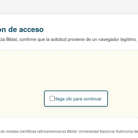
ión de acceso
ia Biblat, confirme que la solicitud proviene de un navegador legítimo.
Haga clic para continuar
de revistas científicas latinoamericanas Biblat. Universidad Nacional Autónoma d