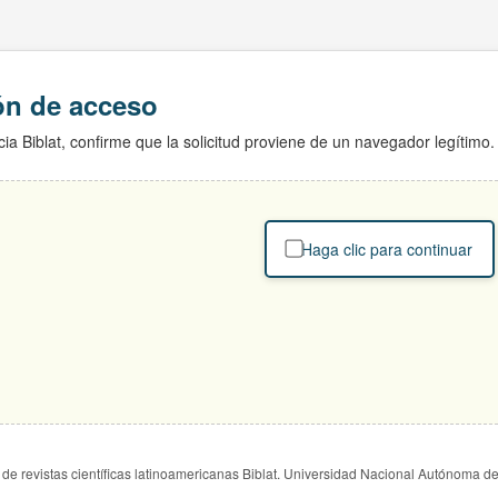
ión de acceso
ia Biblat, confirme que la solicitud proviene de un navegador legítimo.
Haga clic para continuar
de revistas científicas latinoamericanas Biblat. Universidad Nacional Autónoma d