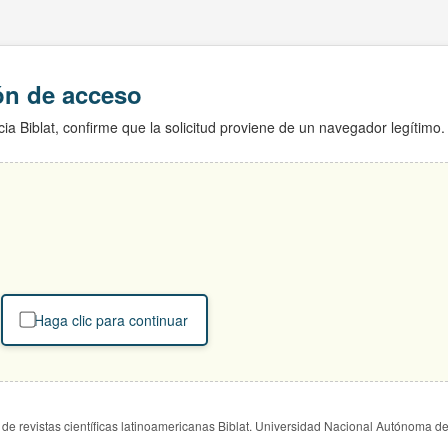
ión de acceso
ia Biblat, confirme que la solicitud proviene de un navegador legítimo.
Haga clic para continuar
de revistas científicas latinoamericanas Biblat. Universidad Nacional Autónoma d