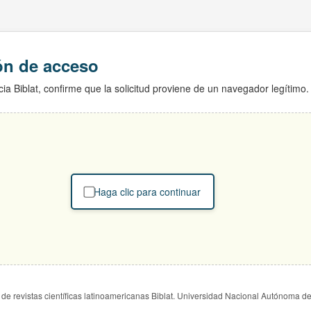
ión de acceso
ia Biblat, confirme que la solicitud proviene de un navegador legítimo.
Haga clic para continuar
de revistas científicas latinoamericanas Biblat. Universidad Nacional Autónoma d