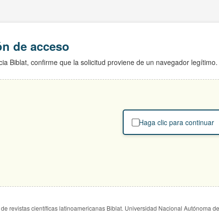
ión de acceso
ia Biblat, confirme que la solicitud proviene de un navegador legítimo.
Haga clic para continuar
de revistas científicas latinoamericanas Biblat. Universidad Nacional Autónoma d