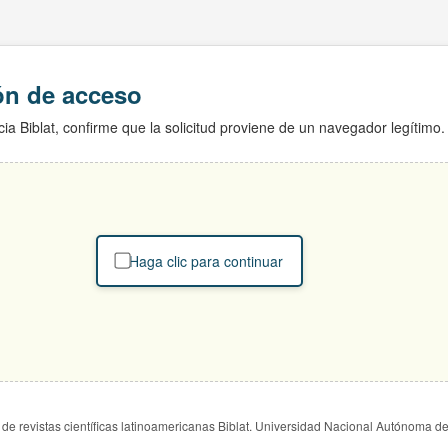
ión de acceso
ia Biblat, confirme que la solicitud proviene de un navegador legítimo.
Haga clic para continuar
de revistas científicas latinoamericanas Biblat. Universidad Nacional Autónoma d