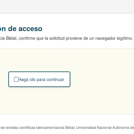
ión de acceso
ia Biblat, confirme que la solicitud proviene de un navegador legítimo.
Haga clic para continuar
de revistas científicas latinoamericanas Biblat. Universidad Nacional Autónoma d