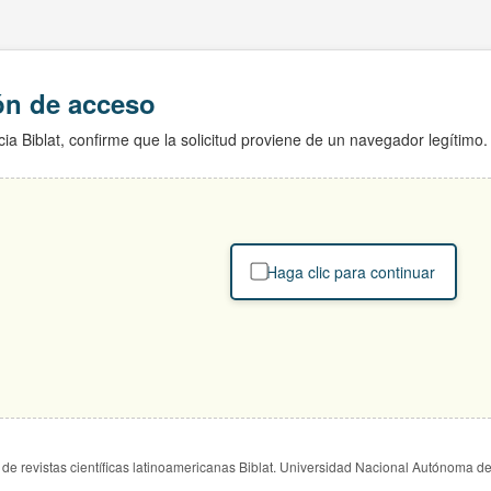
ión de acceso
ia Biblat, confirme que la solicitud proviene de un navegador legítimo.
Haga clic para continuar
de revistas científicas latinoamericanas Biblat. Universidad Nacional Autónoma d