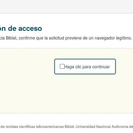
ión de acceso
ia Biblat, confirme que la solicitud proviene de un navegador legítimo.
Haga clic para continuar
de revistas científicas latinoamericanas Biblat. Universidad Nacional Autónoma d