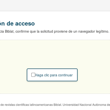
ión de acceso
ia Biblat, confirme que la solicitud proviene de un navegador legítimo.
Haga clic para continuar
de revistas científicas latinoamericanas Biblat. Universidad Nacional Autónoma d