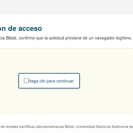
ión de acceso
ia Biblat, confirme que la solicitud proviene de un navegador legítimo.
Haga clic para continuar
de revistas científicas latinoamericanas Biblat. Universidad Nacional Autónoma d