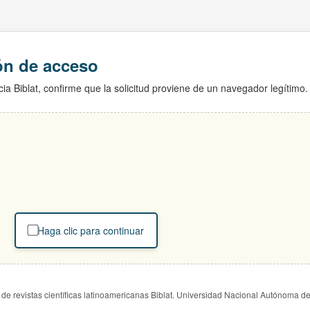
ión de acceso
ia Biblat, confirme que la solicitud proviene de un navegador legítimo.
Haga clic para continuar
de revistas científicas latinoamericanas Biblat. Universidad Nacional Autónoma d