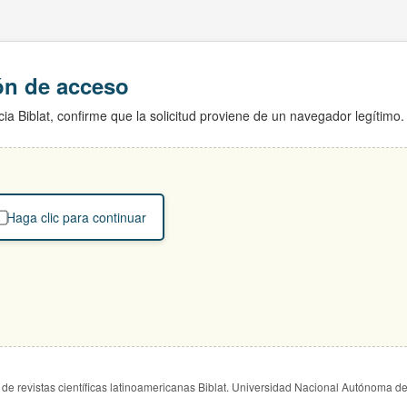
ión de acceso
ia Biblat, confirme que la solicitud proviene de un navegador legítimo.
Haga clic para continuar
de revistas científicas latinoamericanas Biblat. Universidad Nacional Autónoma d