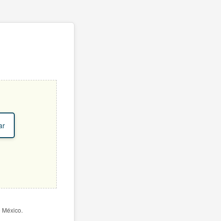
ar
e México.