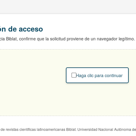
ión de acceso
ia Biblat, confirme que la solicitud proviene de un navegador legítimo.
Haga clic para continuar
de revistas científicas latinoamericanas Biblat. Universidad Nacional Autónoma d