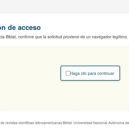
ión de acceso
ia Biblat, confirme que la solicitud proviene de un navegador legítimo.
Haga clic para continuar
de revistas científicas latinoamericanas Biblat. Universidad Nacional Autónoma d