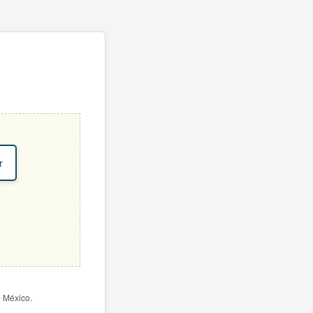
r
e México.