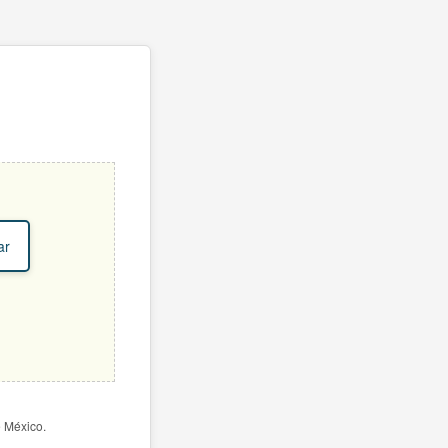
ar
e México.