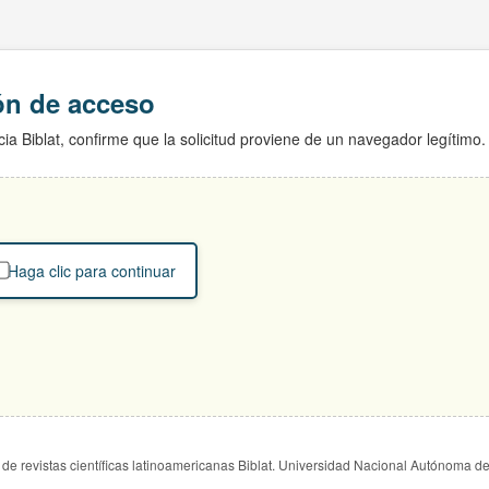
ión de acceso
ia Biblat, confirme que la solicitud proviene de un navegador legítimo.
Haga clic para continuar
de revistas científicas latinoamericanas Biblat. Universidad Nacional Autónoma d