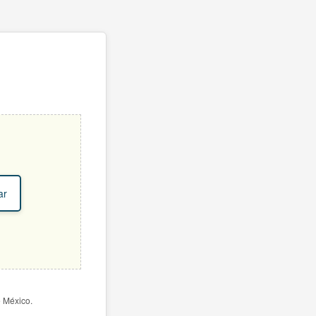
ar
e México.