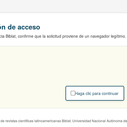
ión de acceso
ia Biblat, confirme que la solicitud proviene de un navegador legítimo.
Haga clic para continuar
de revistas científicas latinoamericanas Biblat. Universidad Nacional Autónoma d