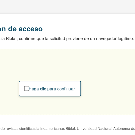
ión de acceso
ia Biblat, confirme que la solicitud proviene de un navegador legítimo.
Haga clic para continuar
de revistas científicas latinoamericanas Biblat. Universidad Nacional Autónoma d