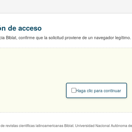
ión de acceso
ia Biblat, confirme que la solicitud proviene de un navegador legítimo.
Haga clic para continuar
de revistas científicas latinoamericanas Biblat. Universidad Nacional Autónoma d