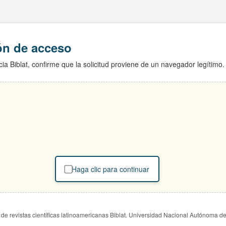
ión de acceso
ia Biblat, confirme que la solicitud proviene de un navegador legítimo.
Haga clic para continuar
de revistas científicas latinoamericanas Biblat. Universidad Nacional Autónoma d