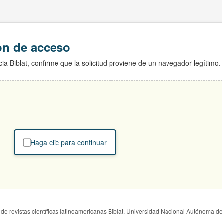
ión de acceso
ia Biblat, confirme que la solicitud proviene de un navegador legítimo.
Haga clic para continuar
de revistas científicas latinoamericanas Biblat. Universidad Nacional Autónoma d