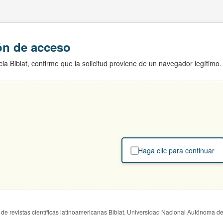
ión de acceso
ia Biblat, confirme que la solicitud proviene de un navegador legítimo.
Haga clic para continuar
de revistas científicas latinoamericanas Biblat. Universidad Nacional Autónoma d