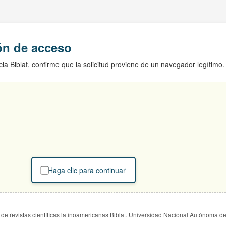
ión de acceso
ia Biblat, confirme que la solicitud proviene de un navegador legítimo.
Haga clic para continuar
de revistas científicas latinoamericanas Biblat. Universidad Nacional Autónoma d