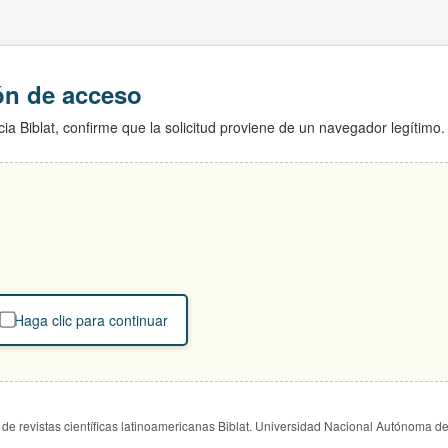
ión de acceso
ia Biblat, confirme que la solicitud proviene de un navegador legítimo.
Haga clic para continuar
de revistas científicas latinoamericanas Biblat. Universidad Nacional Autónoma d