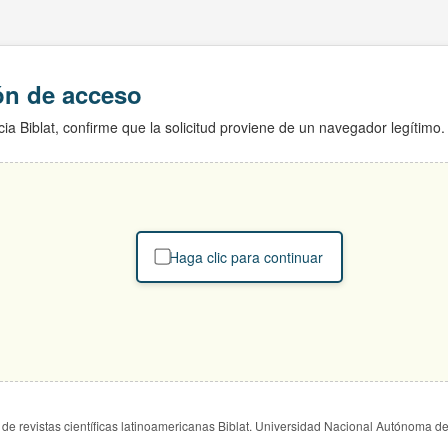
ión de acceso
ia Biblat, confirme que la solicitud proviene de un navegador legítimo.
Haga clic para continuar
de revistas científicas latinoamericanas Biblat. Universidad Nacional Autónoma d