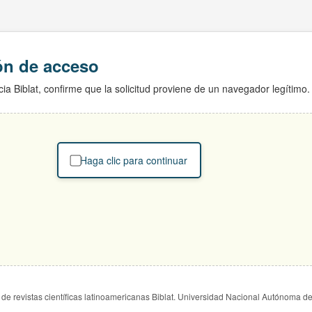
ión de acceso
ia Biblat, confirme que la solicitud proviene de un navegador legítimo.
Haga clic para continuar
de revistas científicas latinoamericanas Biblat. Universidad Nacional Autónoma d