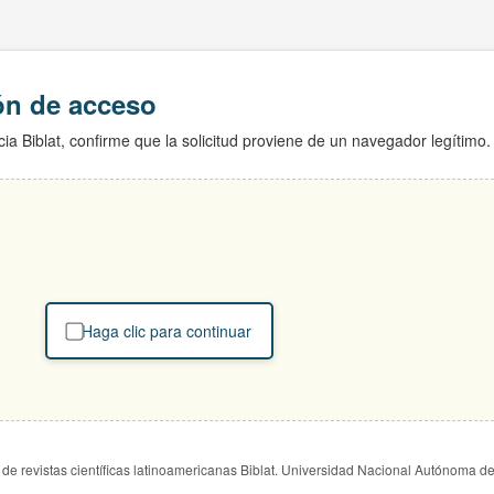
ión de acceso
ia Biblat, confirme que la solicitud proviene de un navegador legítimo.
Haga clic para continuar
de revistas científicas latinoamericanas Biblat. Universidad Nacional Autónoma d